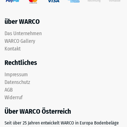
Granulat
eines
unterstützt
Werkstoffes
Elastizität,
beschreibt
über WARCO
Stoßdämpfung
seinen
und
Widerstand
Das Unternehmen
eine
gegen
WARCO Gallery
gute
punktuelle
Wasserdurchlässigkeit.
Belastungen.
Kontakt
Für
Sie
Rechtliches
schwarze
gibt
oder
an,
Impressum
anthrazitfarbene
in
Datenschutz
Produkte
welchem
wird
Maße
AGB
ein
der
Widerruf
farbloses
Werkstoff
Bindemittel
unter
Über WARCO Österreich
verwendet.
der
Einwirkung
Seit über 25 Jahren entwickelt WARCO in Europa Bodenbeläge