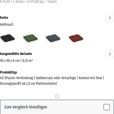
€ 91,20 / 4 Stück / m²
(
11,80
kg
/ Stück)
Farbe
Anthrazit
Anthrazit
Grasgrün
Schiefergrau
Ziegelrot
(active)
Mehr
Ausgewählte Variante
Informationen
zu
50 x 50 x 6 cm | 0,25 m²
den
Abmessungen
Produkttyp
Farben?
für
UZ (Puzzle-Verbindung | Halbversatz oder Kreuzfuge | Kanten mit Fase |
den
Farbpalette
Drainageprofil ab 2,5 cm Plattenstärke)
Versand
anzeigen
540
(active)
Anthrazit
x
540
Zum Vergleich hinzufügen
x