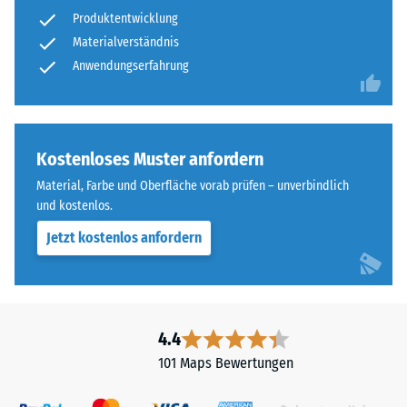
Die
Produktentwicklung
nach
obere
Materialverständnis
24
Nutzschicht
Anwendungserfahrung
aus
Stunden
feinem
Entlastung
ELT-
(BS
Granulat
Kostenloses Muster anfordern
bildet
7188)
Material, Farbe und Oberfläche vorab prüfen – unverbindlich
eine
und kostenlos.
abriebfeste,
rutschhemmende
Jetzt kostenlos anfordern
Oberfläche.
/ 5
Die
untere
Schicht
4.4
aus
101 Maps Bewertungen
gröberem
Die
ELT-
Druckfestigkeit