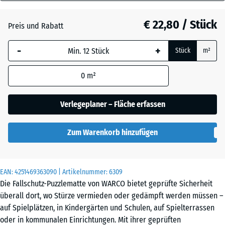
60
Grasgrün
+ € 1,10
mm
€ 22,80 / Stück
Preis und Rabatt
Die gewählte, blau
Schiefergrau
+ € 0,50
-
+
Stück
m²
umrandete
Abmessung wird
0
m²
(sofern in den
Ziegelrot
+ € 0,50
Produktdaten nicht
anders angegeben)
Verlegeplaner – Fläche erfassen
für die
Bedarfsberechnung
Zum Warenkorb hinzufügen
verwendet.
50
x
EAN:
4251469363090
| Artikelnummer:
6309
50
Die Fallschutz-Puzzlematte von WARCO bietet geprüfte Sicherheit
x 6
überall dort, wo Stürze vermieden oder gedämpft werden müssen –
cm
auf Spielplätzen, in Kindergärten und Schulen, auf Spielterrassen
|
oder in kommunalen Einrichtungen. Mit ihrer geprüften