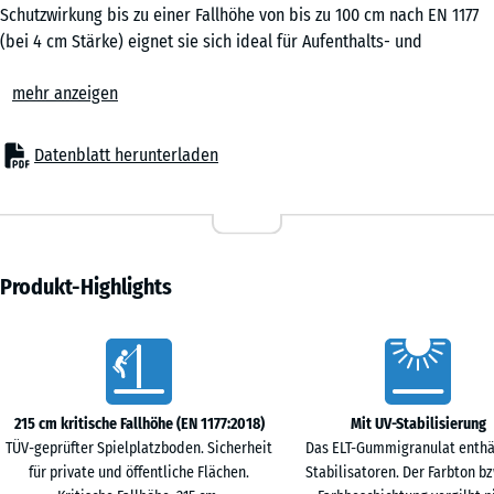
0,25
Schutzwirkung bis zu einer Fallhöhe von bis zu 100 cm nach EN 1177
m²
(bei 4 cm Stärke) eignet sie sich ideal für Aufenthalts- und
Bewegungsflächen ohne große Klettergeräte oder erhöhte
mehr anzeigen
Spielflächen. Auch in Senioreneinrichtungen, in der Rehabilitation
50
oder in Fitnessbereichen ist die elastische Puzzlematte ein
x
bewährter Bodenbelag, der Sicherheit, Komfort und
Datenblatt herunterladen
50
Wirtschaftlichkeit verbindet.
x 2
Typische Anwendungen
- € 14,00
cm
– Spielbereiche für kleine Kinder, Balancier- und Bewegungszonen
|
– Schulhöfe, Kindergärten und kommunale Flächen
0,25
– Terrassen mit Spielgeräten oder Aufenthaltsbereichen
Produkt-Highlights
m²
– Fitness- und Outdoor-Fitnessanlagen
– Seniorenheime, Altenpflege, Reha-Einrichtungen und
Vorteile
therapeutische Räume
50
Material & Aufbau
x
Die Platten bestehen aus PU-gebundenem Gummigranulat. Die
215 cm kritische Fallhöhe (EN 1177:2018)
Mit UV-Stabilisierung
50
elastische, rutschhemmende Oberfläche ist robust und dauerhaft
TÜV-geprüfter Spielplatzboden. Sicherheit
Das ELT-Gummigranulat enthä
x 3
belastbar. Erhältlich in 3 oder 4 cm Stärke, bieten die Puzzlematten
für private und öffentliche Flächen.
Stabilisatoren. Der Farbton bz
- € 11,00
cm
zuverlässige Stoßdämpfung bei geringer Aufbauhöhe. Die seitliche