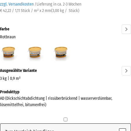
zzgl. Versandkosten
/
Lieferung in ca.
2-3 Wochen
€ 42,22 / 1,11 Stück / m² x 2 mm
(
3,00
kg
/ Stück)
Farbe
Rotbraun
Rotbraun
Grau
Schwarz
(active)
Mehr
Ausgewählte Variante
Informationen
zu
3 kg | 0,9 m²
den
Abmessungen
Produkttyp
Farben?
für
AD (Dickschichtabdichtung | rissüberbrückend | wasserverdünnbar,
den
Farbpalette
lösemittelfrei, bitumenfrei)
Versand
anzeigen
241
(active)
Rotbraun
x
178