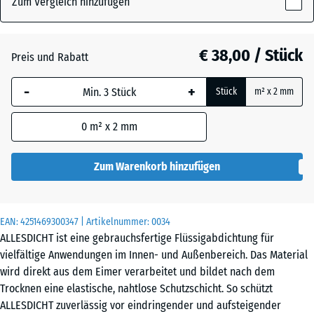
Zum Vergleich hinzufügen
x
159
Grau
mm
€ 38,00 / Stück
Preis und Rabatt
Die gewählte, blau
Schwarz
- € 2,30
-
+
Stück
m² x 2 mm
umrandete
Abmessung wird
0
m² x 2 mm
(sofern in den
Produktdaten nicht
anders angegeben)
Zum Warenkorb hinzufügen
für die
Bedarfsberechnung
verwendet.
EAN:
4251469300347
| Artikelnummer:
0034
ALLESDICHT ist eine gebrauchsfertige Flüssigabdichtung für
3
vielfältige Anwendungen im Innen- und Außenbereich. Das Material
kg
wird direkt aus dem Eimer verarbeitet und bildet nach dem
|
Trocknen eine elastische, nahtlose Schutzschicht. So schützt
0,9
ALLESDICHT zuverlässig vor eindringender und aufsteigender
m²