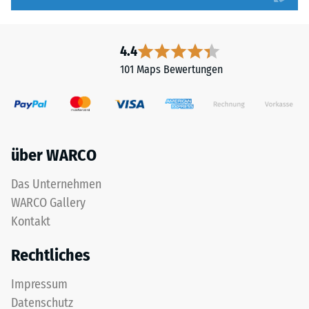
und
Aufbau
4.4
101 Maps Bewertungen
ALLESDICHT
ist
eine
polymermodifizierte
Dispersion
über WARCO
auf
Basis
Das Unternehmen
von
WARCO Gallery
gemahlenem
Kautschuk.
Kontakt
Das
Rechtliches
Produkt
ist
Impressum
lösemittelfrei
Datenschutz
und