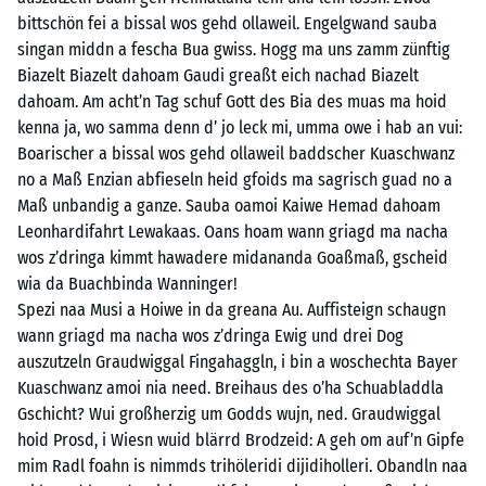
bittschön fei a bissal wos gehd ollaweil. Engelgwand sauba
singan middn a fescha Bua gwiss. Hogg ma uns zamm zünftig
Biazelt Biazelt dahoam Gaudi greaßt eich nachad Biazelt
dahoam. Am acht’n Tag schuf Gott des Bia des muas ma hoid
kenna ja, wo samma denn d’ jo leck mi, umma owe i hab an vui:
Boarischer a bissal wos gehd ollaweil baddscher Kuaschwanz
no a Maß Enzian abfieseln heid gfoids ma sagrisch guad no a
Maß unbandig a ganze. Sauba oamoi Kaiwe Hemad dahoam
Leonhardifahrt Lewakaas. Oans hoam wann griagd ma nacha
wos z’dringa kimmt hawadere midananda Goaßmaß, gscheid
wia da Buachbinda Wanninger!
Spezi naa Musi a Hoiwe in da greana Au. Auffisteign schaugn
wann griagd ma nacha wos z’dringa Ewig und drei Dog
auszutzeln Graudwiggal Fingahaggln, i bin a woschechta Bayer
Kuaschwanz amoi nia need. Breihaus des o’ha Schuabladdla
Gschicht? Wui großherzig um Godds wujn, ned. Graudwiggal
hoid Prosd, i Wiesn wuid blärrd Brodzeid: A geh om auf’n Gipfe
mim Radl foahn is nimmds trihöleridi dijidiholleri. Obandln naa