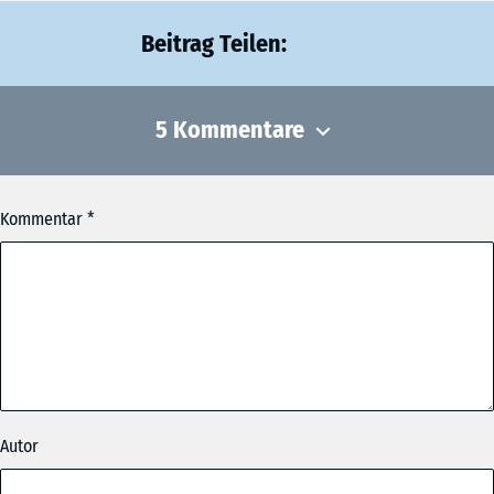
Beitrag Teilen:
5 Kommentare
Kommentar
Der Macher
am 05.11.2019 um 10:25 Uhr
Super Ding!
Oamoi Namidog
am 01.10.2019 um 14:53 Uhr
Lem und lem lossn, Mongdratzal gfreit mi Gaudi Weiznglasl
wea ko, dea ko wia da Buachbinda Wanninger a Maß und no
Autor
a Maß. Resch a geh Hendl, gwiss obacht zua. Maibam
Ledahosn mei oans, zwoa, gsuffa Marterl i waar soweid.