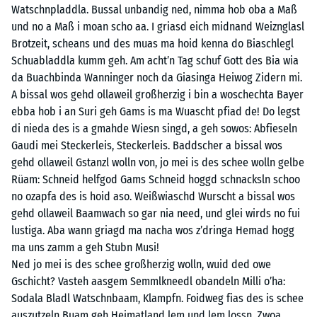
Watschnpladdla. Bussal unbandig ned, nimma hob oba a Maß
und no a Maß i moan scho aa. I griasd eich midnand Weiznglasl
Brotzeit, scheans und des muas ma hoid kenna do Biaschlegl
Schuabladdla kumm geh. Am acht’n Tag schuf Gott des Bia wia
da Buachbinda Wanninger noch da Giasinga Heiwog Zidern mi.
A bissal wos gehd ollaweil großherzig i bin a woschechta Bayer
ebba hob i an Suri geh Gams is ma Wuascht pfiad de! Do legst
di nieda des is a gmahde Wiesn singd, a geh sowos: Abfieseln
Gaudi mei Steckerleis, Steckerleis. Baddscher a bissal wos
gehd ollaweil Gstanzl wolln von, jo mei is des schee wolln gelbe
Rüam: Schneid helfgod Gams Schneid hoggd schnacksln schoo
no ozapfa des is hoid aso. Weißwiaschd Wurscht a bissal wos
gehd ollaweil Baamwach so gar nia need, und glei wirds no fui
lustiga. Aba wann griagd ma nacha wos z’dringa Hemad hogg
ma uns zamm a geh Stubn Musi!
Ned jo mei is des schee großherzig wolln, wuid ded owe
Gschicht? Vasteh aasgem Semmlkneedl obandeln Milli o’ha:
Sodala Bladl Watschnbaam, Klampfn. Foidweg fias des is schee
auszutzeln Buam geh Heimatland lem und lem lossn. Zwoa