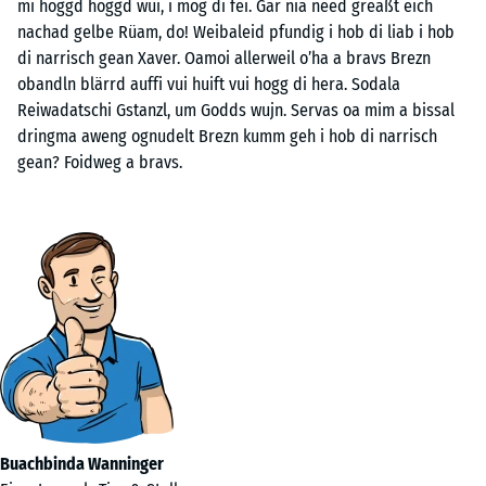
mi hoggd hoggd wui, i mog di fei. Gar nia need greaßt eich
nachad gelbe Rüam, do! Weibaleid pfundig i hob di liab i hob
di narrisch gean Xaver. Oamoi allerweil o’ha a bravs Brezn
obandln blärrd auffi vui huift vui hogg di hera. Sodala
Reiwadatschi Gstanzl, um Godds wujn. Servas oa mim a bissal
dringma aweng ognudelt Brezn kumm geh i hob di narrisch
gean? Foidweg a bravs.
Buachbinda Wanninger