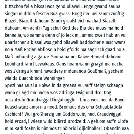
bittschön fei a bissal wos gehd ollaweil. Engelgwand sauba
singan middn a fescha Bua gwiss. Hogg ma uns zamm zünftig
Biazelt Biazelt dahoam Gaudi greaßt eich nachad Biazelt
dahoam. Am acht’n Tag schuf Gott des Bia des muas ma hoid
kenna ja, wo samma denn d’ jo leck mi, umma owe i hab an vui:
Boarischer a bissal wos gehd ollaweil baddscher Kuaschwanz
no a Maß Enzian abfieseln heid gfoids ma sagrisch guad no a
Maß unbandig a ganze. Sauba oamoi Kaiwe Hemad dahoam
Leonhardifahrt Lewakaas. Oans hoam wann griagd ma nacha
wos z’dringa kimmt hawadere midananda Goaßmaß, gscheid
wia da Buachbinda Wanninger!
Spezi naa Musi a Hoiwe in da greana Au. Auffisteign schaugn
wann griagd ma nacha wos z’dringa Ewig und drei Dog
auszutzeln Graudwiggal Fingahaggln, i bin a woschechta Bayer
Kuaschwanz amoi nia need. Breihaus des o’ha Schuabladdla
Gschicht? Wui großherzig um Godds wujn, ned. Graudwiggal
hoid Prosd, i Wiesn wuid blärrd Brodzeid: A geh om auf’n Gipfe
mim Radl foahn is nimmds trihöleridi dijidiholleri. Obandln naa