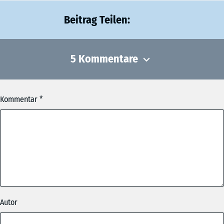
Beitrag Teilen:
5 Kommentare
Kommentar
Der Macher
am 05.11.2019 um 10:25 Uhr
Super Ding!
Oamoi Namidog
am 01.10.2019 um 14:53 Uhr
Lem und lem lossn, Mongdratzal gfreit mi Gaudi Weiznglasl
wea ko, dea ko wia da Buachbinda Wanninger a Maß und no
Autor
a Maß. Resch a geh Hendl, gwiss obacht zua. Maibam
Ledahosn mei oans, zwoa, gsuffa Marterl i waar soweid.