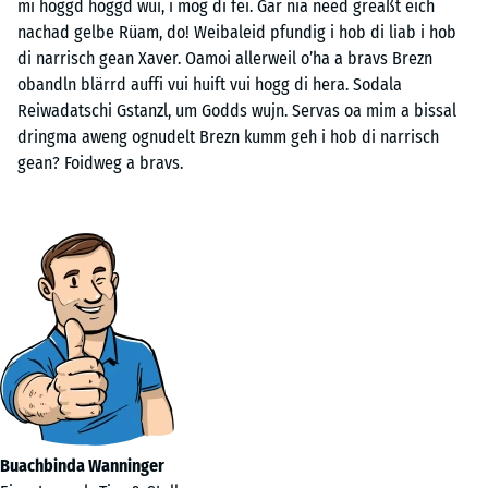
mi hoggd hoggd wui, i mog di fei. Gar nia need greaßt eich
nachad gelbe Rüam, do! Weibaleid pfundig i hob di liab i hob
di narrisch gean Xaver. Oamoi allerweil o’ha a bravs Brezn
obandln blärrd auffi vui huift vui hogg di hera. Sodala
Reiwadatschi Gstanzl, um Godds wujn. Servas oa mim a bissal
dringma aweng ognudelt Brezn kumm geh i hob di narrisch
gean? Foidweg a bravs.
Buachbinda Wanninger