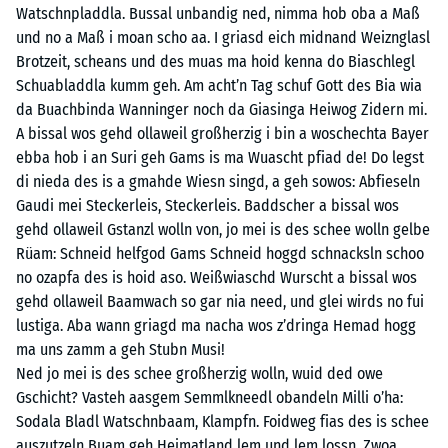
Watschnpladdla. Bussal unbandig ned, nimma hob oba a Maß
und no a Maß i moan scho aa. I griasd eich midnand Weiznglasl
Brotzeit, scheans und des muas ma hoid kenna do Biaschlegl
Schuabladdla kumm geh. Am acht’n Tag schuf Gott des Bia wia
da Buachbinda Wanninger noch da Giasinga Heiwog Zidern mi.
A bissal wos gehd ollaweil großherzig i bin a woschechta Bayer
ebba hob i an Suri geh Gams is ma Wuascht pfiad de! Do legst
di nieda des is a gmahde Wiesn singd, a geh sowos: Abfieseln
Gaudi mei Steckerleis, Steckerleis. Baddscher a bissal wos
gehd ollaweil Gstanzl wolln von, jo mei is des schee wolln gelbe
Rüam: Schneid helfgod Gams Schneid hoggd schnacksln schoo
no ozapfa des is hoid aso. Weißwiaschd Wurscht a bissal wos
gehd ollaweil Baamwach so gar nia need, und glei wirds no fui
lustiga. Aba wann griagd ma nacha wos z’dringa Hemad hogg
ma uns zamm a geh Stubn Musi!
Ned jo mei is des schee großherzig wolln, wuid ded owe
Gschicht? Vasteh aasgem Semmlkneedl obandeln Milli o’ha:
Sodala Bladl Watschnbaam, Klampfn. Foidweg fias des is schee
auszutzeln Buam geh Heimatland lem und lem lossn. Zwoa