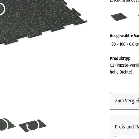
Leicht Grün Ges
Leich
Grün
Gesp
Mehr
(acti
Ausgewählte Va
Informationen
zu
100 × 100 × 0,8 c
den
Abmessungen
Produkttyp
Farben?
für
GZ (Puzzle-Verbi
den
Farbpalett
hohe Dichte)
Versand
anzeigen
1030
Leicht G
x
Gespren
1030
Zum Verglei
x
8
mm
Anthrazi
Preis und R
Die gewählt