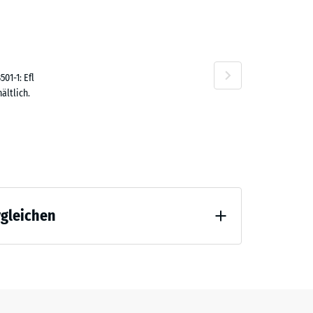
9,80
01-1: Efl
ältlich.
rgleichen
tlastung (BS 7188)