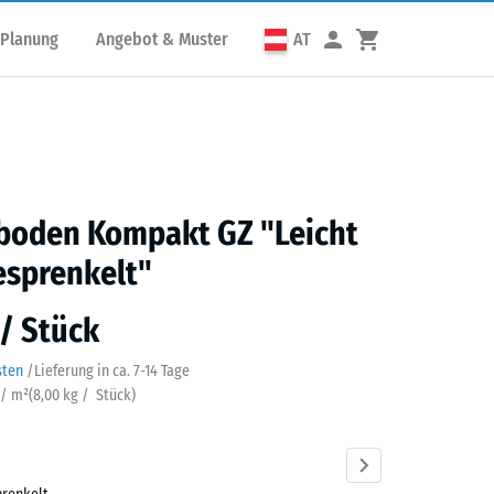
 Planung
Angebot & Muster
AT
sboden Kompakt GZ "Leicht
esprenkelt"
 / Stück
sten
/
Lieferung in ca.
7-14 Tage
 / m²
(
8,00
kg
/ Stück)