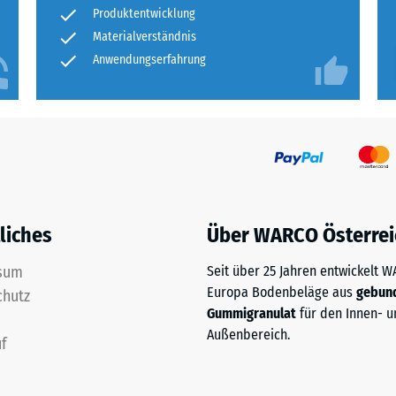
tigkeit
Produktentwicklung
Materialverständnis
fes
Anwendungserfahrung
bt
and
le
gen.
liches
Über WARCO Österrei
sum
Seit über 25 Jahren entwickelt 
Europa Bodenbeläge aus
gebun
chutz
Gummigranulat
für den Innen- u
Außenbereich.
f
f