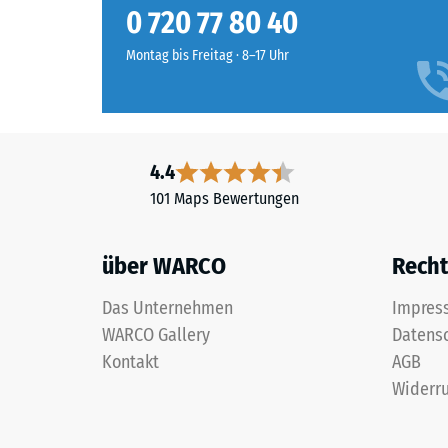
feiner
0 720 77 80 40
Druckfes
Körnung
eines
und
Montag bis Freitag · 8–17 Uhr
Werkstof
einem
beschrei
Polyurethan-
seinen
Bindemittel.
Widerst
ELT
gegen
4.4
steht
punktuel
101 Maps Bewertungen
für
Belastun
„End
Sie
of
gibt
über WARCO
Recht
Life
an,
Tyres“
in
Das Unternehmen
Impres
und
welchem
WARCO Gallery
Datens
bezeichnet
Maße
Kontakt
AGB
Gummigranulat,
der
Widerru
das
Werkstof
aus
unter
dem