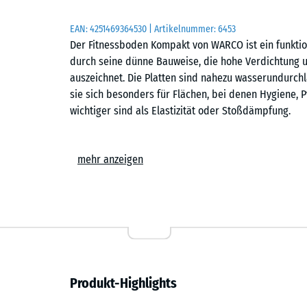
EAN:
4251469364530
| Artikelnummer:
6453
Der Fitnessboden Kompakt von WARCO ist ein funktio
durch seine dünne Bauweise, die hohe Verdichtung 
auszeichnet. Die Platten sind nahezu wasserundurchl
sie sich besonders für Flächen, bei denen Hygiene, P
wichtiger sind als Elastizität oder Stoßdämpfung.
Formate
mehr anzeigen
Der Fitnessboden Kompakt ist in den Formaten 50 × 5
stark. Die großformatige Variante reduziert den Fugen
gleichmäßiges Flächenbild – besonders auf großen 
aufgeräumt. Die kleinere Ausführung lässt sich leich
unregelmäßige Grundrisse oder kleinere Räume.
Herstellung und Struktur
Produkt-Highlights
Die Platten entstehen aus Rohlingen im Überformat