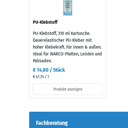
verbl
zu
erscheinen.
Einde
nach
PU-Klebstoff
Material
24
–
PU-Klebstoff, 310 ml Kartusche.
Stund
Bestandteile
Dauerelastischer PU-Kleber mit
und
Entla
hoher Klebekraft. Für innen & außen.
Aufbau
Ideal für WARCO-Platten, Leisten und
(BS
Palisaden.
7188)
Das
€ 14,80 / Stück
Produkt
€ 47,74 / l
besteht
aus
Produkt anzeigen
5 / 5
gereinigtem,
schwarzem
ELT-
Granulat
Fachberatung
mit
Die