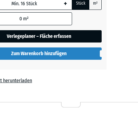
+
Stück
m²
lau
 wird
kelt
den
0
m²
en nicht
gegeben)
elb
Verlegeplaner – Fläche erfassen
kelt
rechnung
Zum Warenkorb hinzufügen
rau
kelt
t herunterladen
ot
kelt