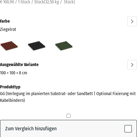
€ 100,90 / 1 Stück / Stück
(
32,50
kg
/ Stück)
Farbe
Ziegelrot
Ziegelrot
Anthrazit
Grasgrün
(active)
Mehr
Ausgewählte Variante
Informationen
zu
100 × 100 × 8 cm
den
Abmessungen
Produkttyp
Farben?
für
GG (Verlegung im planierten Substrat- oder Sandbett | Optional Fixierung mit
den
Farbpalette
Kabelbindern)
Versand
anzeigen
1000
(active)
Ziegelrot
x
1000
Zum Vergleich hinzufügen
x