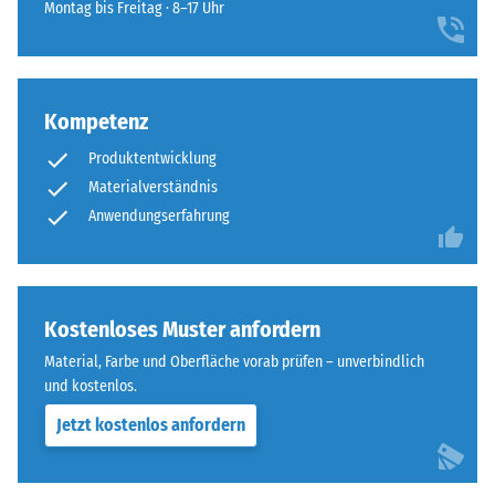
für
Dämpfung
Montag bis Freitag · 8–17 Uhr
sich
den
natürlich
Abriebfestigkeit
Produktvergleich
in
- Beständigkeit
ausgewählt.
Garten-
gegen
und
Kompetenz
abrasiven
Terrassenanlagen
Verschleiß -
Produktentwicklung
Skalenwert 4 =
einfügt.
Materialverständnis
"hervorragend"
Anwendungserfahrung
(BS 7188)
Material
Frostbeständig
–
Bestandteile
Scheinbare
und
Dichte
Kostenloses Muster anfordern
Aufbau
-
Material, Farbe und Oberfläche vorab prüfen – unverbindlich
und kostenlos.
Skalenwert
Das
Jetzt kostenlos anfordern
Produkt
2
besteht
=
aus