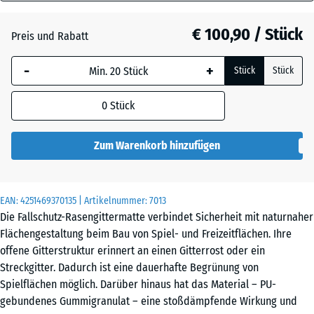
80
Anthrazit
- € 4,60
mm
€ 100,90 / Stück
Preis und Rabatt
Die gewählte, blau
Grasgrün
+ € 2,10
-
+
Stück
Stück
umrandete
Abmessung wird
0
Stück
(sofern in den
Produktdaten nicht
anders angegeben)
Zum Warenkorb hinzufügen
für die
Bedarfsberechnung
verwendet.
EAN:
4251469370135
| Artikelnummer:
7013
Die Fallschutz-Rasengittermatte verbindet Sicherheit mit naturnaher
100
Flächengestaltung beim Bau von Spiel- und Freizeitflächen. Ihre
×
offene Gitterstruktur erinnert an einen Gitterrost oder ein
100
Streckgitter. Dadurch ist eine dauerhafte Begrünung von
× 8
Spielflächen möglich. Darüber hinaus hat das Material – PU-
cm
gebundenes Gummigranulat – eine stoßdämpfende Wirkung und