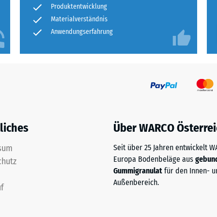
n sich bei Bedarf einzelne Matten austauschen.
ständig
Produkt
Produktentwicklung
lschutz und naturnaher Gestaltung machen die
für
nbare
Materialverständnis
ftlichen Wahl.
den
Anwendungserfahrung
e
Produktvergleich
ausgewählt.
nwert
liches
Über WARCO Österrei
sum
Seit über 25 Jahren entwickelt 
Europa Bodenbeläge aus
gebun
chutz
Gummigranulat
für den Innen- u
Außenbereich.
f