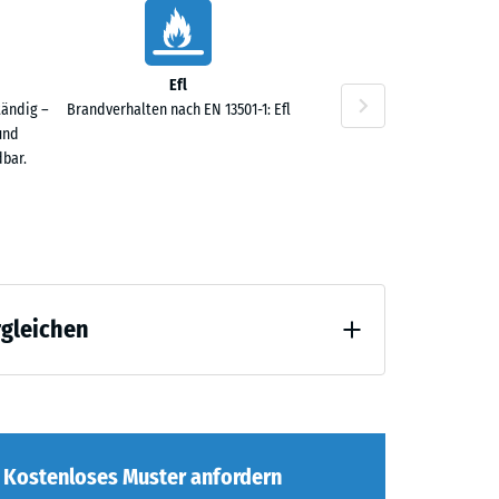
Efl
tändig –
Brandverhalten nach EN 13501-1: Efl
und
bar.
rgleichen
agend" (BS 7188)
Kostenloses Muster anfordern