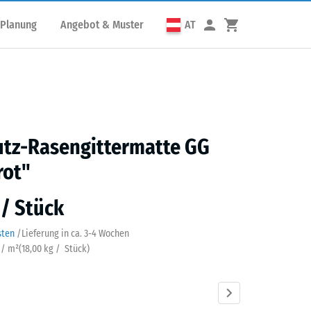
 Planung
Angebot & Muster
AT
utz-Rasengittermatte GG
rot"
 / Stück
sten
/
Lieferung in ca.
3-4 Wochen
 / m²
(
18,00
kg
/ Stück)