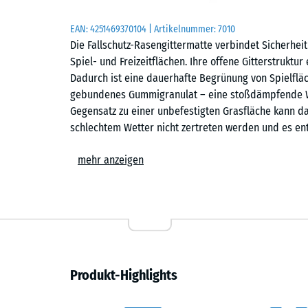
EAN:
4251469370104
| Artikelnummer:
7010
Die Fallschutz-Rasengittermatte verbindet Sicherhei
Spiel- und Freizeitflächen. Ihre offene Gitterstruktur 
Dadurch ist eine dauerhafte Begrünung von Spielfläc
gebundenes Gummigranulat – eine stoßdämpfende Wir
Gegensatz zu einer unbefestigten Grasfläche kann d
schlechtem Wetter nicht zertreten werden und es en
Anwendungsbereiche
mehr anzeigen
Die Fallschutz-Rasengittermatte eignet sich für exten
eine natürliche, begrünte Oberfläche gewünscht ist. T
Veranstaltungsorte sowie Hänge und leichte Böschunge
Material und Aufbau
Produkt-Highlights
Die Matte ist aus PU-gebundenem Gummigranulat gefer
wird mindestens zur Hälfte mit Substrat befüllt. So