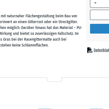
-
umrandete
Abmessung
(sofern in 
t mit naturnaher Flächengestaltung beim Bau von
Produktdat
erinnert an einen Gitterrost oder ein Streckgitter.
anders an
hen möglich. Darüber hinaus hat das Material – PU-
für die
kung und bietet so zuverlässigen Fallschutz. Im
Bedarfsbe
as Gras bei der Rasengittermatte auch bei
verwendet.
tstehen keine Schlammflächen.
Datenblat
100
x
100
siv genutzte Spiel- und Freizeitflächen, auf denen
x 4
ypische Einsatzorte sind Spielplätze, Spielwiesen,
cm
n, die zusätzlich stabilisiert werden sollen.
100
×
tigt, elastisch und langlebig. Die offene Struktur
100
+ € 
 wächst Gras oder ein anderer Bewuchs durch das