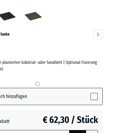
lrot
Anthrazit
Grasgrün
ve)
riante
 planierten Substrat- oder Sandbett | Optional Fixierung
e
n)
(active)
t
ch hinzufügen
t
- € 2,20
€ 62,30 / Stück
abatt
e, blau
n
+ € 2,10