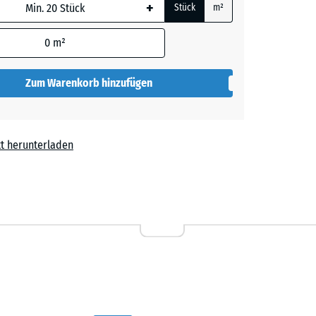
+
Stück
m²
 wird
den
0
m²
en nicht
gegeben)
Zum Warenkorb hinzufügen
rechnung
t herunterladen
38,60