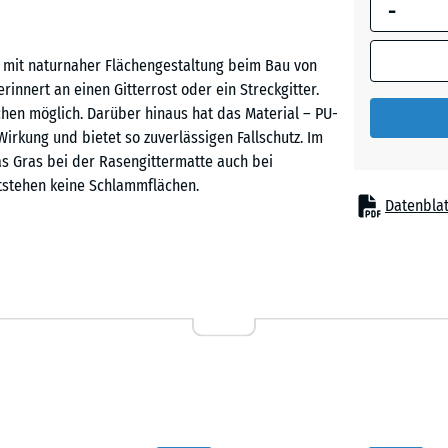
-
umrandete
Abmessung
(sofern in 
t mit naturnaher Flächengestaltung beim Bau von
Produktdat
erinnert an einen Gitterrost oder ein Streckgitter.
anders an
hen möglich. Darüber hinaus hat das Material – PU-
für die
kung und bietet so zuverlässigen Fallschutz. Im
Bedarfsbe
as Gras bei der Rasengittermatte auch bei
verwendet.
tstehen keine Schlammflächen.
Datenblat
100
×
100
siv genutzte Spiel- und Freizeitflächen, auf denen
× 8
ypische Einsatzorte sind Spielplätze, Spielwiesen,
cm
n, die zusätzlich stabilisiert werden sollen.
100
x
tigt, elastisch und langlebig. Die offene Struktur
100
- € 
 wächst Gras oder ein anderer Bewuchs durch das