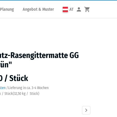
 Planung
Angebot & Muster
AT
utz-Rasengittermatte GG
rün"
0 / Stück
sten
/
Lieferung in ca.
3-4 Wochen
k / Stück
(
32,50
kg
/ Stück)