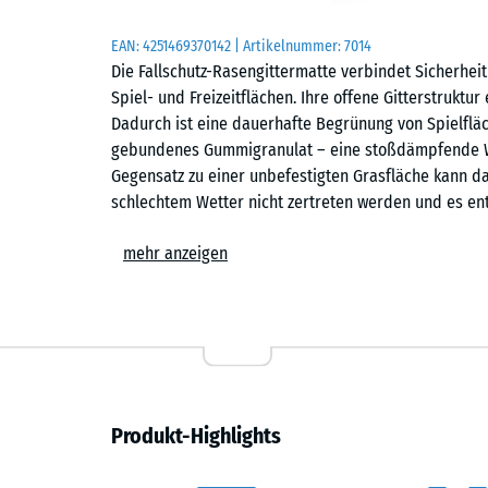
EAN:
4251469370142
| Artikelnummer:
7014
Die Fallschutz-Rasengittermatte verbindet Sicherhei
Spiel- und Freizeitflächen. Ihre offene Gitterstruktur 
Dadurch ist eine dauerhafte Begrünung von Spielfläc
gebundenes Gummigranulat – eine stoßdämpfende Wir
Gegensatz zu einer unbefestigten Grasfläche kann d
schlechtem Wetter nicht zertreten werden und es en
Anwendungsbereiche
mehr anzeigen
Die Fallschutz-Rasengittermatte eignet sich für exten
eine natürliche, begrünte Oberfläche gewünscht ist. T
Veranstaltungsorte sowie Hänge und leichte Böschunge
Material und Aufbau
Produkt-Highlights
Die Matte ist aus PU-gebundenem Gummigranulat gefer
wird mindestens zur Hälfte mit Substrat befüllt. So