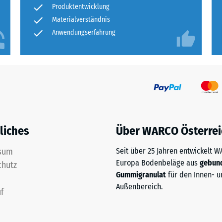
n sich bei Bedarf einzelne Matten austauschen.
ständig
Produkt
Produktentwicklung
lschutz und naturnaher Gestaltung machen die
für
nbare
Materialverständnis
ftlichen Wahl.
den
Anwendungserfahrung
e
Produktvergleich
ausgewählt.
nwert
liches
Über WARCO Österrei
sum
Seit über 25 Jahren entwickelt 
Europa Bodenbeläge aus
gebun
chutz
Gummigranulat
für den Innen- u
Außenbereich.
f