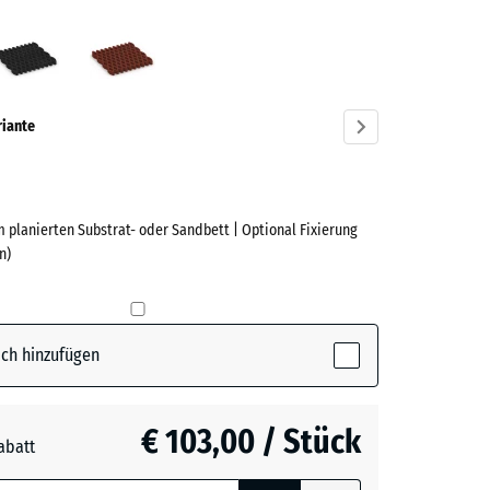
grün
Anthrazit
Ziegelrot
ve)
riante
 planierten Substrat- oder Sandbett | Optional Fixierung
e
n)
(active)
n
ch hinzufügen
t
- € 6,70
€ 103,00 / Stück
abatt
e, blau
t
- € 2,10