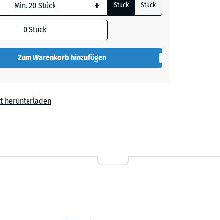
+
Stück
Stück
 wird
den
0
Stück
en nicht
gegeben)
Zum Warenkorb hinzufügen
rechnung
t herunterladen
38,60