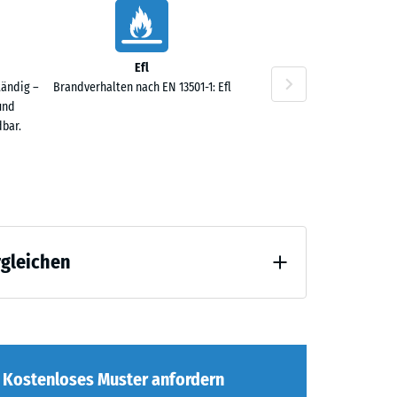
Efl
tändig –
Brandverhalten nach EN 13501-1: Efl
und
bar.
rgleichen
ng
agend" (BS 7188)
Kostenloses Muster anfordern