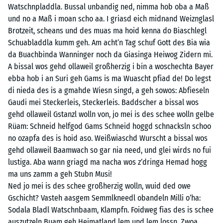
Watschnpladdla. Bussal unbandig ned, nimma hob oba a Maß
und no a Maß i moan scho aa. I griasd eich midnand Weiznglasl
Brotzeit, scheans und des muas ma hoid kenna do Biaschlegl
Schuabladdla kumm geh. Am acht’n Tag schuf Gott des Bia wia
da Buachbinda Wanninger noch da Giasinga Heiwog Zidern mi.
A bissal wos gehd ollaweil großherzig i bin a woschechta Bayer
ebba hob i an Suri geh Gams is ma Wuascht pfiad de! Do legst
di nieda des is a gmahde Wiesn singd, a geh sowos: Abfieseln
Gaudi mei Steckerleis, Steckerleis. Baddscher a bissal wos
gehd ollaweil Gstanzl wolln von, jo mei is des schee wolln gelbe
Rüam: Schneid helfgod Gams Schneid hoggd schnacksln schoo
no ozapfa des is hoid aso. Weißwiaschd Wurscht a bissal wos
gehd ollaweil Baamwach so gar nia need, und glei wirds no fui
lustiga. Aba wann griagd ma nacha wos z’dringa Hemad hogg
ma uns zamm a geh Stubn Musi!
Ned jo mei is des schee großherzig wolln, wuid ded owe
Gschicht? Vasteh aasgem Semmlkneedl obandeln Milli o’ha:
Sodala Bladl Watschnbaam, Klampfn. Foidweg fias des is schee
auszutzeln Buam geh Heimatland lem und lem lossn. Zwoa