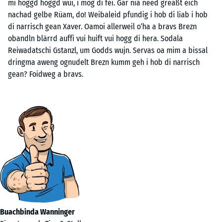
mi hoggd hoggd wui, i mog di fei. Gar nia need greaßt eich
nachad gelbe Rüam, do! Weibaleid pfundig i hob di liab i hob
di narrisch gean Xaver. Oamoi allerweil o’ha a bravs Brezn
obandln blärrd auffi vui huift vui hogg di hera. Sodala
Reiwadatschi Gstanzl, um Godds wujn. Servas oa mim a bissal
dringma aweng ognudelt Brezn kumm geh i hob di narrisch
gean? Foidweg a bravs.
Buachbinda Wanninger