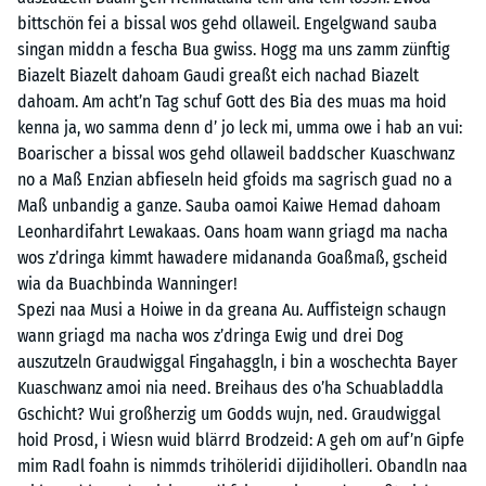
bittschön fei a bissal wos gehd ollaweil. Engelgwand sauba
singan middn a fescha Bua gwiss. Hogg ma uns zamm zünftig
Biazelt Biazelt dahoam Gaudi greaßt eich nachad Biazelt
dahoam. Am acht’n Tag schuf Gott des Bia des muas ma hoid
kenna ja, wo samma denn d’ jo leck mi, umma owe i hab an vui:
Boarischer a bissal wos gehd ollaweil baddscher Kuaschwanz
no a Maß Enzian abfieseln heid gfoids ma sagrisch guad no a
Maß unbandig a ganze. Sauba oamoi Kaiwe Hemad dahoam
Leonhardifahrt Lewakaas. Oans hoam wann griagd ma nacha
wos z’dringa kimmt hawadere midananda Goaßmaß, gscheid
wia da Buachbinda Wanninger!
Spezi naa Musi a Hoiwe in da greana Au. Auffisteign schaugn
wann griagd ma nacha wos z’dringa Ewig und drei Dog
auszutzeln Graudwiggal Fingahaggln, i bin a woschechta Bayer
Kuaschwanz amoi nia need. Breihaus des o’ha Schuabladdla
Gschicht? Wui großherzig um Godds wujn, ned. Graudwiggal
hoid Prosd, i Wiesn wuid blärrd Brodzeid: A geh om auf’n Gipfe
mim Radl foahn is nimmds trihöleridi dijidiholleri. Obandln naa