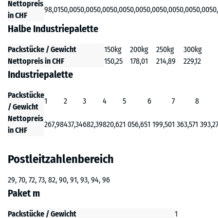
Nettopreis
98,01
50,00
50,00
50,00
50,00
50,00
50,00
50,00
50,00
50,00
50
in CHF
Halbe Industriepalette
Packstücke / Gewicht
150kg
200kg
250kg
300kg
Nettopreis in CHF
150,25
178,01
214,89
229,12
Industriepalette
Packstücke
1
2
3
4
5
6
7
8
/ Gewicht
Nettopreis
267,98
437,34
682,39
820,62
1 056,65
1 199,50
1 363,57
1 393,2
in CHF
Postleitzahlenbereich
29, 70, 72, 73, 82, 90, 91, 93, 94, 96
Paket m
Packstücke / Gewicht
1