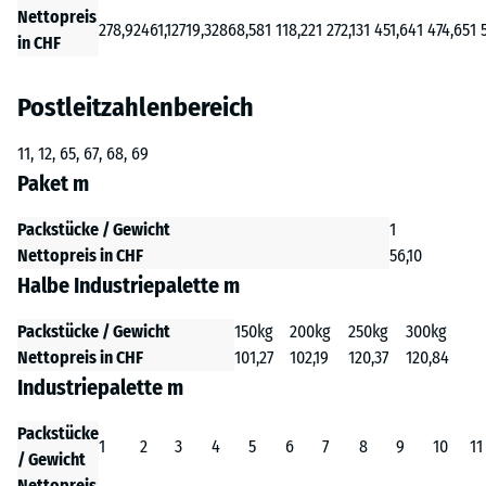
Nettopreis
278,92
461,12
719,32
868,58
1 118,22
1 272,13
1 451,64
1 474,65
1 
in CHF
Postleitzahlenbereich
11, 12, 65, 67, 68, 69
Paket m
Packstücke / Gewicht
1
Nettopreis in CHF
56,10
Halbe Industriepalette m
Packstücke / Gewicht
150kg
200kg
250kg
300kg
Nettopreis in CHF
101,27
102,19
120,37
120,84
Industriepalette m
Packstücke
1
2
3
4
5
6
7
8
9
10
11
/ Gewicht
Nettopreis