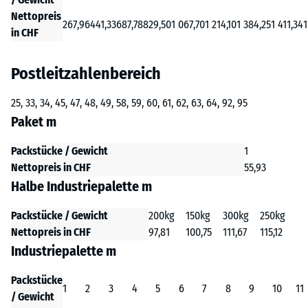
Nettopreis
267,96
441,33
687,78
829,50
1 067,70
1 214,10
1 384,25
1 411,34
1
in CHF
Postleitzahlenbereich
25, 33, 34, 45, 47, 48, 49, 58, 59, 60, 61, 62, 63, 64, 92, 95
Paket m
Packstücke / Gewicht
1
Nettopreis in CHF
55,93
Halbe Industriepalette m
Packstücke / Gewicht
200kg
150kg
300kg
250kg
Nettopreis in CHF
97,81
100,75
111,67
115,12
Industriepalette m
Packstücke
1
2
3
4
5
6
7
8
9
10
11
/ Gewicht