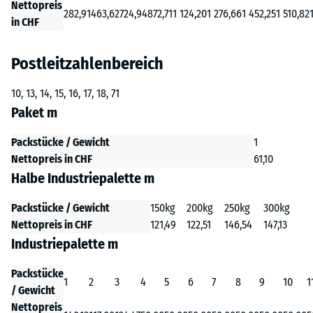
Nettopreis
282,91
463,62
724,94
872,71
1 124,20
1 276,66
1 452,25
1 510,82
in CHF
Postleitzahlenbereich
10, 13, 14, 15, 16, 17, 18, 71
Paket m
Packstücke / Gewicht
1
Nettopreis in CHF
61,10
Halbe Industriepalette m
Packstücke / Gewicht
150kg
200kg
250kg
300kg
Nettopreis in CHF
121,49
122,51
146,54
147,13
Industriepalette m
Packstücke
1
2
3
4
5
6
7
8
9
10
1
/ Gewicht
Nettopreis