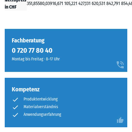
351,85
580,03
916,67
1 105,22
1 427,13
1 620,53
1 842,79
1 854,4
in CHF
Fachberatung
0 720 77 80 40
Montag bis Freitag · 8–17 Uhr
Kompetenz
Produktentwicklung
Materialverständnis
Anwendungserfahrung