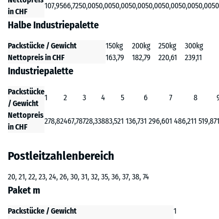
107,95
66,72
50,00
50,00
50,00
50,00
50,00
50,00
50,00
50,00
50
in CHF
Halbe Industriepalette
Packstücke / Gewicht
150kg
200kg
250kg
300kg
Nettopreis in CHF
163,79
182,79
220,61
239,11
Industriepalette
Packstücke
1
2
3
4
5
6
7
8
/ Gewicht
Nettopreis
278,82
467,78
728,33
883,52
1 136,73
1 296,60
1 486,21
1 519,87
in CHF
Postleitzahlenbereich
20, 21, 22, 23, 24, 26, 30, 31, 32, 35, 36, 37, 38, 74
Paket m
Packstücke / Gewicht
1