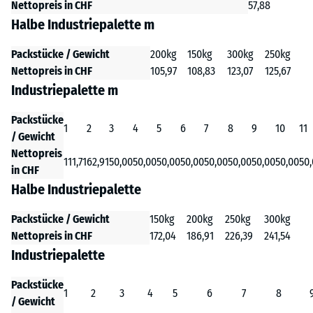
Nettopreis in CHF
57,88
Halbe Industriepalette m
Packstücke / Gewicht
200kg
150kg
300kg
250kg
Nettopreis in CHF
105,97
108,83
123,07
125,67
Industriepalette m
Packstücke
1
2
3
4
5
6
7
8
9
10
11
/ Gewicht
Nettopreis
111,71
62,91
50,00
50,00
50,00
50,00
50,00
50,00
50,00
50,00
50
in CHF
Halbe Industriepalette
Packstücke / Gewicht
150kg
200kg
250kg
300kg
Nettopreis in CHF
172,04
186,91
226,39
241,54
Industriepalette
Packstücke
1
2
3
4
5
6
7
8
/ Gewicht