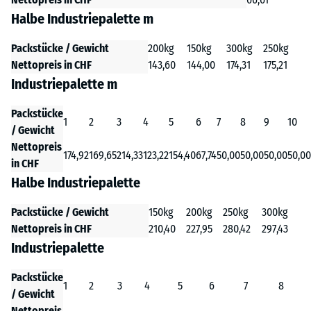
Halbe Industriepalette m
Packstücke / Gewicht
200kg
150kg
300kg
250kg
Nettopreis in CHF
143,60
144,00
174,31
175,21
Industriepalette m
Packstücke
1
2
3
4
5
6
7
8
9
10
/ Gewicht
Nettopreis
174,92
169,65
214,33
123,22
154,40
67,74
50,00
50,00
50,00
50,00
in CHF
Halbe Industriepalette
Packstücke / Gewicht
150kg
200kg
250kg
300kg
Nettopreis in CHF
210,40
227,95
280,42
297,43
Industriepalette
Packstücke
1
2
3
4
5
6
7
8
/ Gewicht
Nettopreis