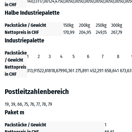
140,13
117,00
124,47
50,00
50,00
50,00
50,00
50,00
50,00
50,00
5
in CHF
Halbe Industriepalette
Packstücke / Gewicht
150kg
200kg
250kg
300kg
Nettopreis in CHF
170,99
204,95
249,15
267,79
Industriepalette
Packstücke
1
2
3
4
5
6
7
8
/ Gewicht
Nettopreis
313,91
522,61
818,67
990,36
1 275,89
1 452,29
1 658,64
1 673,63
in CHF
Postleitzahlenbereich
19, 39, 66, 75, 76, 77, 78, 79
Paket m
Packstücke / Gewicht
1
Nettopreis in CHF
66,61