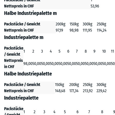
Nettopreis in CHF
53,96
Halbe Industriepalette m
Packstücke / Gewicht
200kg
150kg
300kg
250kg
Nettopreis in CHF
97,19
98,98
111,95
114,24
Industriepalette m
Packstücke
1
2
3
4
5
6
7
8
9
10
11
/ Gewicht
Nettopreis
98,00
50,00
50,00
50,00
50,00
50,00
50,00
50,00
50,00
50,00
50
in CHF
Halbe Industriepalette
Packstücke / Gewicht
150kg
200kg
250kg
300kg
Nettopreis in CHF
148,48
177,34
213,92
229,42
Industriepalette
Packstücke
1
2
3
4
5
6
7
8
/ Gewicht