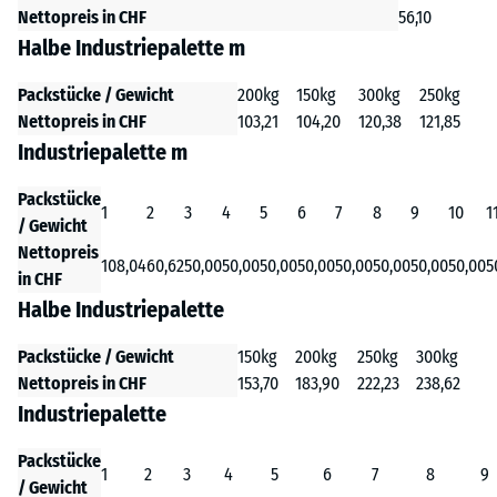
Nettopreis in CHF
56,10
Halbe Industriepalette m
Packstücke / Gewicht
200kg
150kg
300kg
250kg
Nettopreis in CHF
103,21
104,20
120,38
121,85
Industriepalette m
Packstücke
1
2
3
4
5
6
7
8
9
10
1
/ Gewicht
Nettopreis
108,04
60,62
50,00
50,00
50,00
50,00
50,00
50,00
50,00
50,00
5
in CHF
Halbe Industriepalette
Packstücke / Gewicht
150kg
200kg
250kg
300kg
Nettopreis in CHF
153,70
183,90
222,23
238,62
Industriepalette
Packstücke
1
2
3
4
5
6
7
8
9
/ Gewicht