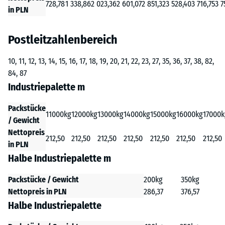
728,78
1 338,86
2 023,36
2 601,07
2 851,32
3 528,40
3 716,75
3 7
in PLN
Postleitzahlenbereich
10, 11, 12, 13, 14, 15, 16, 17, 18, 19, 20, 21, 22, 23, 27, 35, 36, 37, 38, 82,
84, 87
Industriepalette m
Packstücke
11000kg
12000kg
13000kg
14000kg
15000kg
16000kg
17000k
/ Gewicht
Nettopreis
212,50
212,50
212,50
212,50
212,50
212,50
212,50
in PLN
Halbe Industriepalette m
Packstücke / Gewicht
200kg
350kg
Nettopreis in PLN
286,37
376,57
Halbe Industriepalette