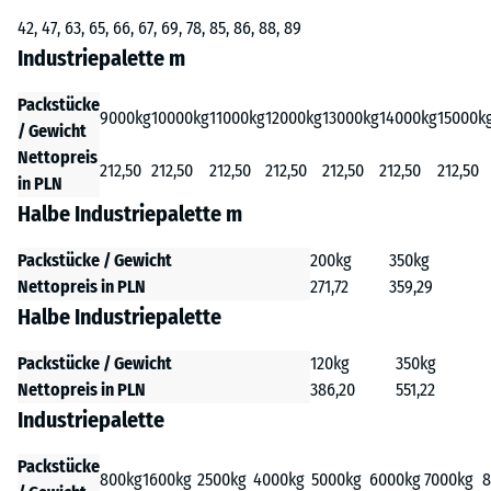
42, 47, 63, 65, 66, 67, 69, 78, 85, 86, 88, 89
Industriepalette m
Packstücke
9000kg
10000kg
11000kg
12000kg
13000kg
14000kg
15000k
/ Gewicht
Nettopreis
212,50
212,50
212,50
212,50
212,50
212,50
212,50
in PLN
Halbe Industriepalette m
Packstücke / Gewicht
200kg
350kg
Nettopreis in PLN
271,72
359,29
Halbe Industriepalette
Packstücke / Gewicht
120kg
350kg
Nettopreis in PLN
386,20
551,22
Industriepalette
Packstücke
800kg
1600kg
2500kg
4000kg
5000kg
6000kg
7000kg
8