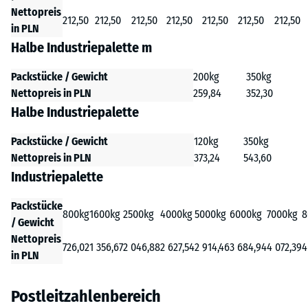
Nettopreis
212,50
212,50
212,50
212,50
212,50
212,50
212,50
in PLN
Halbe Industriepalette m
Packstücke / Gewicht
200kg
350kg
Nettopreis in PLN
259,84
352,30
Halbe Industriepalette
Packstücke / Gewicht
120kg
350kg
Nettopreis in PLN
373,24
543,60
Industriepalette
Packstücke
800kg
1600kg
2500kg
4000kg
5000kg
6000kg
7000kg
8
/ Gewicht
Nettopreis
726,02
1 356,67
2 046,88
2 627,54
2 914,46
3 684,94
4 072,39
4
in PLN
Postleitzahlenbereich