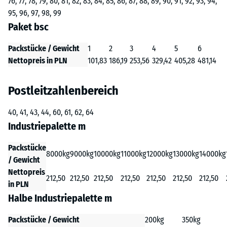
76, 77, 78, 79, 80, 81, 82, 83, 84, 85, 86, 87, 88, 89, 90, 91, 92, 93, 94,
95, 96, 97, 98, 99
Paket bsc
Packstücke / Gewicht
1
2
3
4
5
6
Nettopreis in PLN
101,83
186,19
253,56
329,42
405,28
481,14
Postleitzahlenbereich
40, 41, 43, 44, 60, 61, 62, 64
Industriepalette m
Packstücke
8000kg
9000kg
10000kg
11000kg
12000kg
13000kg
14000kg
/ Gewicht
Nettopreis
212,50
212,50
212,50
212,50
212,50
212,50
212,50
in PLN
Halbe Industriepalette m
Packstücke / Gewicht
200kg
350kg