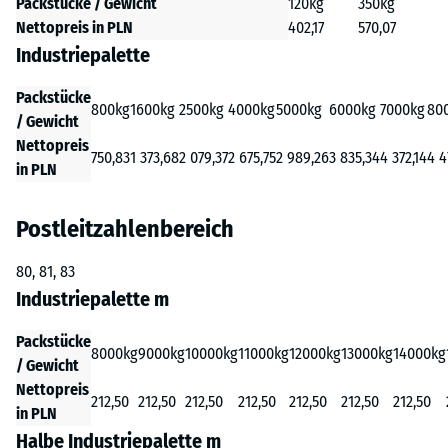
Packstücke / Gewicht
120kg
350kg
Nettopreis in PLN
402,17
570,07
Industriepalette
Packstücke
800kg
1600kg
2500kg
4000kg
5000kg
6000kg
7000kg
80
/ Gewicht
Nettopreis
750,83
1 373,68
2 079,37
2 675,75
2 989,26
3 835,34
4 372,14
4 4
in PLN
Postleitzahlenbereich
80, 81, 83
Industriepalette m
Packstücke
8000kg
9000kg
10000kg
11000kg
12000kg
13000kg
14000kg
/ Gewicht
Nettopreis
212,50
212,50
212,50
212,50
212,50
212,50
212,50
in PLN
Halbe Industriepalette m