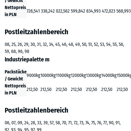
/ Gewicht
Nettopreis
728,54
1 338,24
2 022,56
2 599,84
2 834,99
3 472,02
3 568,99
3
in PLN
Postleitzahlenbereich
08, 25, 26, 29, 30, 31, 32, 34, 45, 46, 48, 49, 50, 51, 52, 53, 54, 55, 56,
59, 68, 96, 98
Industriepalette m
Packstücke
9000kg
10000kg
11000kg
12000kg
13000kg
14000kg
15000k
/ Gewicht
Nettopreis
212,50
212,50
212,50
212,50
212,50
212,50
212,50
in PLN
Postleitzahlenbereich
06, 07, 09, 24, 28, 33, 39, 57, 58, 70, 71, 72, 73, 74, 75, 76, 77, 90, 91,
92, 93, 94, 95, 97, 99