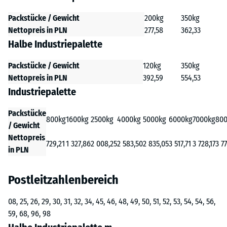
Packstücke / Gewicht
200kg
350kg
Nettopreis in PLN
277,58
362,33
Halbe Industriepalette
Packstücke / Gewicht
120kg
350kg
Nettopreis in PLN
392,59
554,53
Industriepalette
Packstücke
800kg
1600kg
2500kg
4000kg
5000kg
6000kg
7000kg
80
/ Gewicht
Nettopreis
729,21
1 327,86
2 008,25
2 583,50
2 835,05
3 517,71
3 728,17
3 7
in PLN
Postleitzahlenbereich
08, 25, 26, 29, 30, 31, 32, 34, 45, 46, 48, 49, 50, 51, 52, 53, 54, 54, 56,
59, 68, 96, 98