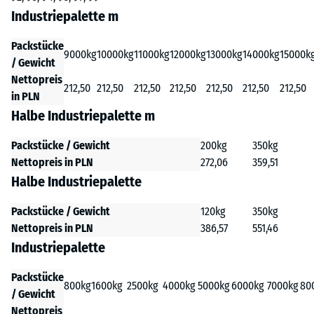
Industriepalette m
Packstücke
9000kg
10000kg
11000kg
12000kg
13000kg
14000kg
15000k
/ Gewicht
Nettopreis
212,50
212,50
212,50
212,50
212,50
212,50
212,50
in PLN
Halbe Industriepalette m
Packstücke / Gewicht
200kg
350kg
Nettopreis in PLN
272,06
359,51
Halbe Industriepalette
Packstücke / Gewicht
120kg
350kg
Nettopreis in PLN
386,57
551,46
Industriepalette
Packstücke
800kg
1600kg
2500kg
4000kg
5000kg
6000kg
7000kg
80
/ Gewicht
Nettopreis