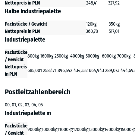
Nettopreis in PLN
248,41
327,92
Halbe Industriepalette
Packstücke / Gewicht
120kg
350kg
Nettopreis in PLN
360,78
517,01
Industriepalette
Packstücke
800kg
1600kg
2500kg
4000kg
5000kg
6000kg
7000kg
/ Gewicht
Nettopreis
685,00
1 258,47
1 896,54
2 434,33
2 664,94
3 289,07
3 444,69
in PLN
Postleitzahlenbereich
00, 01, 02, 03, 04, 05
Industriepalette m
Packstücke
9000kg
10000kg
11000kg
12000kg
13000kg
14000kg
15000k
/ Gewicht