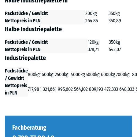
Halbe Industriepalette m
Packstücke / Gewicht
200kg
350kg
Nettopreis in PLN
264,85
350,89
Halbe Industriepalette
Packstücke / Gewicht
120kg
350kg
Nettopreis in PLN
378,71
542,07
Industriepalette
Packstücke
800kg
1600kg
2500kg
4000kg
5000kg
6000kg
7000kg
80
/ Gewicht
Nettopreis
717,98
1 321,66
1 995,60
2 564,10
2 809,19
3 472,33
3 648,03
3 
in PLN
Fachberatung