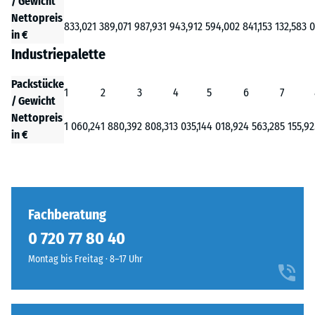
/ Gewicht
Nettopreis
833,02
1 389,07
1 987,93
1 943,91
2 594,00
2 841,15
3 132,58
3 0
in €
Industriepalette
Packstücke
1
2
3
4
5
6
7
/ Gewicht
Nettopreis
1 060,24
1 880,39
2 808,31
3 035,14
4 018,92
4 563,28
5 155,92
in €
Fachberatung
0 720 77 80 40
Montag bis Freitag · 8–17 Uhr