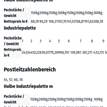
Packstücke /
150kg
200kg
250kg
300kg
150kg
200kg
250kg
300kg
Gewicht
Nettopreis in €
88,39
90,29
106,31
107,70
141,53
158,87
191,62
208,39
Industriepalette
Packstücke
1
2
3
4
5
6
7
8
9
/ Gewicht
Nettopreis
243,14
410,22
639,07
775,39
998,70
1 139,98
1 307,21
1 433,73
1 5
in €
Postleitzahlenbereich
54, 57, 60, 78
Halbe Industriepalette m
Packstücke /
150kg
200kg
250kg
300kg
150kg
200kg
250kg
300kg
Gewicht