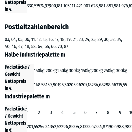
Nettopreis
330,57
574,97
900,18
1 103,11
1 421,00
1 628,88
1 881,88
1 976,6
in €
Postleitzahlenbereich
03, 04, 05, 06, 11, 12, 15, 16, 17, 18, 19, 21, 23, 24, 25, 29, 30, 32, 34,
40, 46, 47, 48, 58, 64, 65, 66, 70, 87
Halbe Industriepalette m
Packstücke /
150kg
200kg
250kg
300kg
150kg
200kg
250kg
300kg
Gewicht
Nettopreis
148,58
159,80
195,30
205,96
207,18
234,68
288,66
315,55
in €
Industriepalette m
Packstücke
1
2
3
4
5
6
7
8
9
1
/ Gewicht
Nettopreis
201,55
254,34
342,52
296,85
374,81
333,67
334,87
190,69
88,98
3
in €