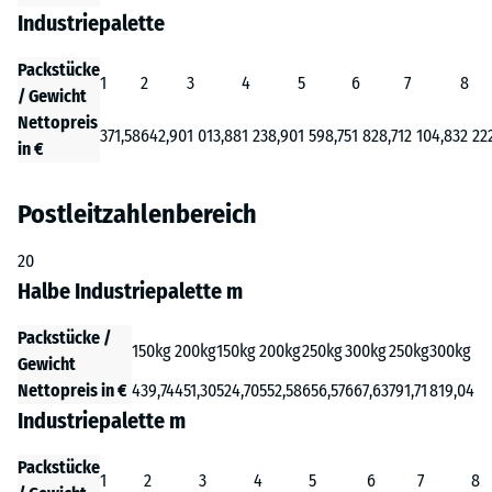
Industriepalette
Packstücke
1
2
3
4
5
6
7
8
/ Gewicht
Nettopreis
371,58
642,90
1 013,88
1 238,90
1 598,75
1 828,71
2 104,83
2 22
in €
Postleitzahlenbereich
20
Halbe Industriepalette m
Packstücke /
150kg
200kg
150kg
200kg
250kg
300kg
250kg
300kg
Gewicht
Nettopreis in €
439,74
451,30
524,70
552,58
656,57
667,63
791,71
819,04
Industriepalette m
Packstücke
1
2
3
4
5
6
7
8