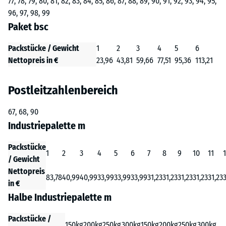
77, 78, 79, 80, 81, 82, 83, 84, 85, 86, 87, 88, 89, 90, 91, 92, 93, 94, 95,
96, 97, 98, 99
Paket bsc
Packstücke / Gewicht
1
2
3
4
5
6
Nettopreis in €
23,96
43,81
59,66
77,51
95,36
113,21
Postleitzahlenbereich
67, 68, 90
Industriepalette m
Packstücke
1
2
3
4
5
6
7
8
9
10
11
/ Gewicht
Nettopreis
83,78
40,99
40,99
33,99
33,99
33,99
31,23
31,23
31,23
31,23
31,23
3
in €
Halbe Industriepalette m
Packstücke /
150kg
200kg
250kg
300kg
150kg
200kg
250kg
300kg