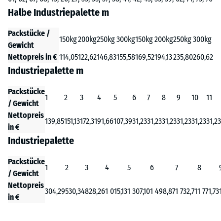
Halbe Industriepalette m
Packstücke /
150kg
200kg
250kg
300kg
150kg
200kg
250kg
300kg
Gewicht
Nettopreis in €
114,05
122,62
146,83
155,58
169,52
194,13
235,80
260,62
Industriepalette m
Packstücke
1
2
3
4
5
6
7
8
9
10
11
/ Gewicht
Nettopreis
139,85
151,13
172,31
91,66
107,39
31,23
31,23
31,23
31,23
31,23
31,23
in €
Industriepalette
Packstücke
1
2
3
4
5
6
7
8
/ Gewicht
Nettopreis
304,29
530,34
828,26
1 015,13
1 307,10
1 498,87
1 732,71
1 771,73
in €