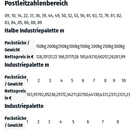
Postleitzahlenbereich
09, 10, 14, 22, 31, 36, 39, 44, 49, 50, 52, 53, 56, 61, 63, 72, 79, 81, 82,
83, 84, 85, 86, 88, 89
Halbe Industriepalette m
Packstücke /
150kg
200kg
250kg
300kg
150kg
200kg
250kg
300kg
Gewicht
Nettopreis in €
128,70
137,72
166,51
175,18
185,49
210,60
257,26
281,99
Industriepalette m
Packstücke
1
2
3
4
5
6
7
8
9
10
/ Gewicht
Nettopreis
163,95
192,05
238,25
172,34
211,82
150,44
130,43
31,23
31,23
31,2
in €
Industriepalette
Packstücke
1
2
3
4
5
6
7
8
/ Gewicht